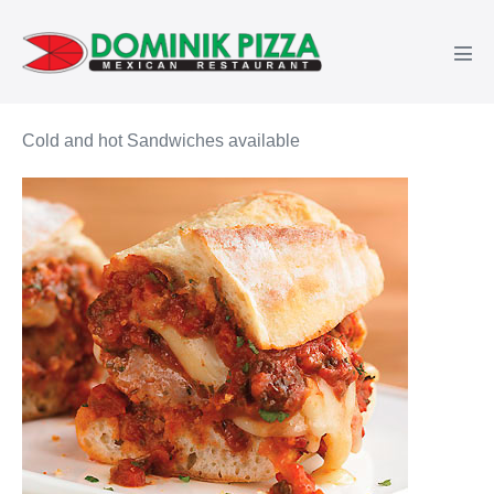
Skip
to
Men
content
Tog
Cold and hot Sandwiches available
Sausage
&
Green
Peppers
parmigiana
hero